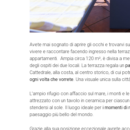
Avete mai sognato di aprire gli occhi e trovarvi 
vivere e raccontare facendo ingresso nella terra
appartamenti. Ampia circa 120 m², è divisa a met
degli ospiti dei due locali. La terrazza regala un
pa
Cattedrale, alla costa, al centro storico, di cui p
ogni volta che vorrete
. Una visuale unica sulla citt
L’ampio rifugio con affaccio sul mare, i monti e le
attrezzato con un tavolo in ceramica per ciascun a
stendersi al sole. Il luogo ideale per
i momenti di 
paesaggio più bello del mondo.
Grazie alla sua posizione eccezionale avrete ac