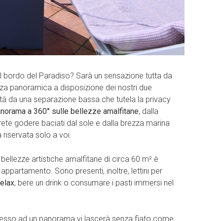
sul bordo del Paradiso? Sarà un sensazione tutta da
zza panoramica a disposizione dei nostri due
à da una separazione bassa che tutela la privacy
norama a 360° sulle bellezze amalfitane
, dalla
otrete godere baciati dal sole e dalla brezza marina
à riservata solo a voi.
 bellezze artistiche amalfitane di circa 60 m² è
ppartamento. Sono presenti, inoltre, lettini per
relax
, bere un drink o consumare i pasti immersi nel
cesso ad un panorama vi lascerà senza fiato come